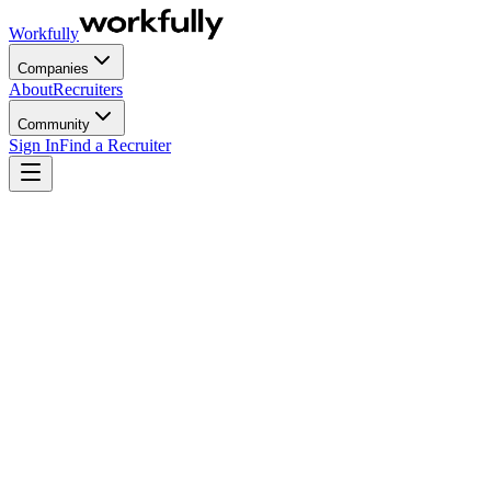
Workfully
Companies
About
Recruiters
Community
Sign In
Find a Recruiter
Webinar
HR neu gedacht: Führung, Recruiting &
Retention verbessern
Live Via Zoom
July 15
1:00 PM CET · 7:00 AM ET
For
Free
Es gibt eine Version von „moderner Führung“, die auf jeder
Präsentation großartig aussieht: flexible Strukturen, People-First-
Werte und ein schickes Rebranding von HR zu People Experience.
Und trotzdem stellen Führungskräfte weiterhin nach „Cultural Fit“